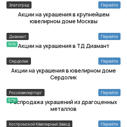
Златоград
Перейти
Акции на украшения в крупнейшем
ювелирном доме Москвы
Диамант
Перейти
50%
Акции на украшения в ТД Диамант
Сердолик
Перейти
Акции на украшения в ювелирном доме
Сердолик
Россювелирторг
Перейти
50%
Распродажа украшений из драгоценных
металлов
Костромской Ювелирный Завод
Перейти