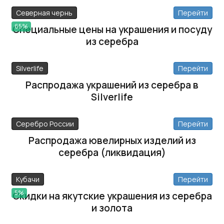
Северная чернь
Перейти
65%
Специальные цены на украшения и посуду
из серебра
Silverlife
Перейти
Распродажа украшений из серебра в
Silverlife
Серебро России
Перейти
Распродажа ювелирных изделий из
серебра (ликвидация)
Кубачи
Перейти
5%
Скидки на якутские украшения из серебра
и золота