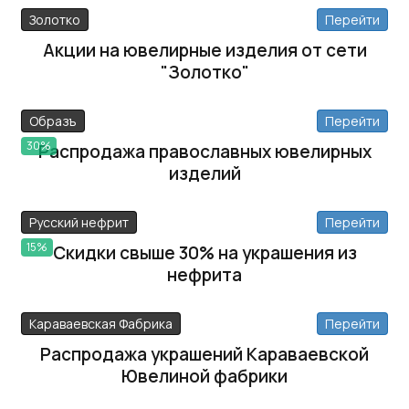
Золотко
Перейти
Акции на ювелирные изделия от сети
"Золотко"
Образъ
Перейти
30%
Распродажа православных ювелирных
изделий
Русский нефрит
Перейти
15%
Скидки свыше 30% на украшения из
нефрита
Караваевская Фабрика
Перейти
Распродажа украшений Караваевской
Ювелиной фабрики