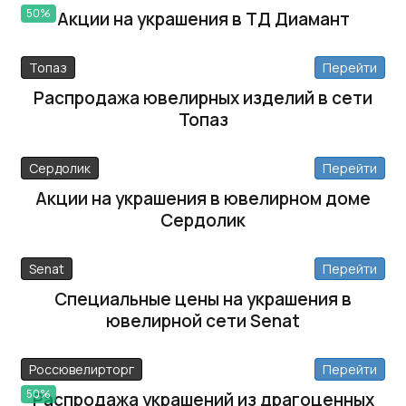
50%
Акции на украшения в ТД Диамант
Топаз
Перейти
Распродажа ювелирных изделий в сети
Топаз
Сердолик
Перейти
Акции на украшения в ювелирном доме
Сердолик
Senat
Перейти
Специальные цены на украшения в
ювелирной сети Senat
Россювелирторг
Перейти
50%
Распродажа украшений из драгоценных