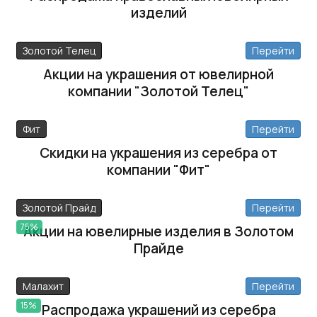
изделий
Золотой Телец
Перейти
Акции на украшения от ювелирной
компании "Золотой Телец"
Фит
Перейти
Скидки на украшения из серебра от
компании "Фит"
Золотой Прайд
Перейти
75%
Акции на ювелирные изделия в Золотом
Прайде
Малахит
Перейти
15%
Распродажа украшений из серебра