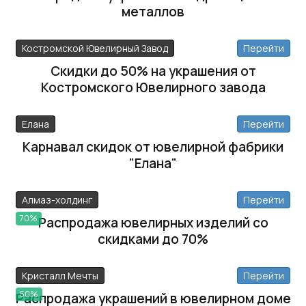
металлов
Костромской Ювелирный Завод
Перейти
Скидки до 50% на украшения от
Костромского Ювелирного завода
Елана
Перейти
Карнавал скидок от ювелирной фабрики
"Елана"
Алмаз-холдинг
Перейти
70%
Распродажа ювелирных изделий со
скидками до 70%
Кристалл Мечты
Перейти
50%
Распродажа украшений в ювелирном доме