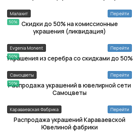
Малахит
Перейти
50%
Скидки до 50% на комиссионные
украшения (ликвидация)
Evgenia Monent
Перейти
50%
Украшения из серебра со скидками до 50%
Самоцветы
Перейти
50%
Распродажа украшений в ювелирной сети
Самоцветы
Караваевская Фабрика
Перейти
Распродажа украшений Караваевской
Ювелиной фабрики