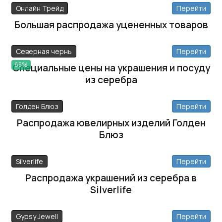
Онлайн Трейд
Перейти
Большая распродажа уцененных товаров
Северная чернь
Перейти
65%
Специальные цены на украшения и посуду
из серебра
Голден Блюз
Перейти
Распродажа ювелирных изделий Голден
Блюз
Silverlife
Перейти
Распродажа украшений из серебра в
Silverlife
Gypsy Jewell
Перейти