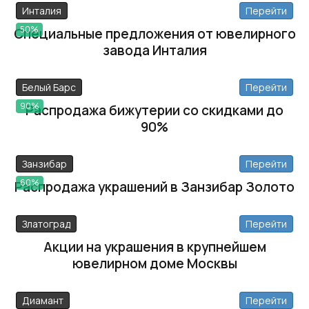
Инталия
Перейти
50%
Специальные предложения от ювелирного
завода Инталия
Белый Барс
Перейти
90%
Распродажа бижутерии со скидками до
90%
Занзибар
Перейти
60%
Распродажа украшений в Занзибар Золото
Златоград
Перейти
Акции на украшения в крупнейшем
ювелирном доме Москвы
Диамант
Перейти