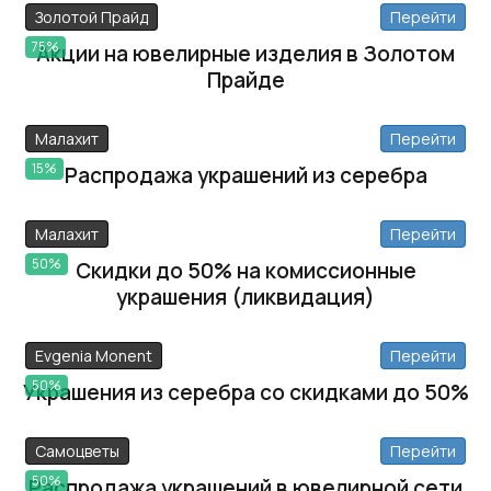
Золотой Прайд
Перейти
75%
Акции на ювелирные изделия в Золотом
Прайде
Малахит
Перейти
15%
Распродажа украшений из серебра
Малахит
Перейти
50%
Скидки до 50% на комиссионные
украшения (ликвидация)
Evgenia Monent
Перейти
50%
Украшения из серебра со скидками до 50%
Самоцветы
Перейти
50%
Распродажа украшений в ювелирной сети