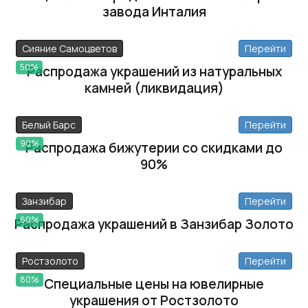
завода Инталия
Сияние Самоцветов
Перейти
50%
Распродажа украшений из натуральных
камней (ликвидация)
Белый Барс
Перейти
90%
Распродажа бижутерии со скидками до
90%
Занзибар
Перейти
60%
Распродажа украшений в Занзибар Золото
Ростзолото
Перейти
80%
Специальные цены на ювелирные
украшения от Ростзолото