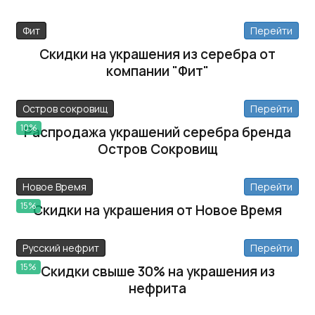
Фит
Перейти
Скидки на украшения из серебра от
компании "Фит"
Остров сокровищ
Перейти
10%
Распродажа украшений серебра бренда
Остров Сокровищ
Новое Время
Перейти
15%
Скидки на украшения от Новое Время
Русский нефрит
Перейти
15%
Скидки свыше 30% на украшения из
нефрита