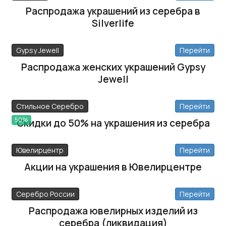
Распродажа украшений из серебра в
Silverlife
Gypsy Jewell
Перейти
Распродажа женских украшений Gypsy
Jewell
Стильное Серебро
Перейти
50%
Скидки до 50% на украшения из серебра
Ювелирцентр
Перейти
Акции на украшения в Ювелирцентре
Серебро России
Перейти
Распродажа ювелирных изделий из
серебра (ликвидация)