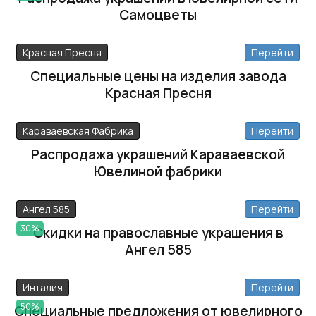
Самоцветы
Красная Пресня
Перейти
Специальные цены на изделия завода
Красная Пресня
Караваевская Фабрика
Перейти
Распродажа украшений Караваевской
Ювелиной фабрики
Ангел 585
Перейти
30%
Скидки на православные украшения в
Ангел 585
Инталия
Перейти
50%
Специальные предложения от ювелирного