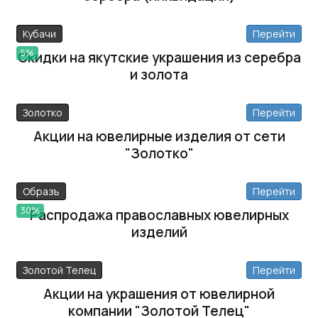
Кубачи
Перейти
5%
Скидки на якутские украшения из серебра
и золота
Золотко
Перейти
Акции на ювелирные изделия от сети
"Золотко"
Образъ
Перейти
30%
Распродажа православных ювелирных
изделий
Золотой Телец
Перейти
Акции на украшения от ювелирной
компании "Золотой Телец"