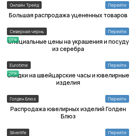
Онлайн Трейд
Перейти
Большая распродажа уцененных товаров
Северная чернь
Перейти
65%
Специальные цены на украшения и посуду
из серебра
Eurotime
Перейти
20%
Скидки на швейцарские часы и ювелирные
изделия
Голден Блюз
Перейти
Распродажа ювелирных изделий Голден
Блюз
Silverlife
Перейти