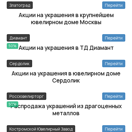
Златоград
Перейти
Акции на украшения в крупнейшем
ювелирном доме Москвы
Диамант
Перейти
50%
Акции на украшения в ТД Диамант
Сердолик
Перейти
Акции на украшения в ювелирном доме
Сердолик
Россювелирторг
Перейти
50%
Распродажа украшений из драгоценных
металлов
Костромской Ювелирный Завод
Перейти