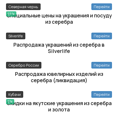
Северная чернь
Перейти
65%
Специальные цены на украшения и посуду
из серебра
Silverlife
Перейти
Распродажа украшений из серебра в
Silverlife
Серебро России
Перейти
Распродажа ювелирных изделий из
серебра (ликвидация)
Кубачи
Перейти
5%
Скидки на якутские украшения из серебра
и золота