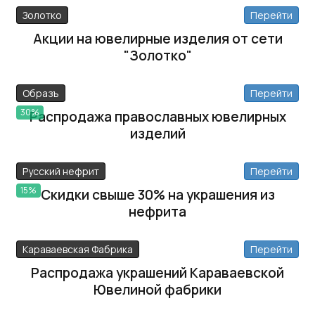
Золотко
Перейти
Акции на ювелирные изделия от сети
"Золотко"
Образъ
Перейти
30%
Распродажа православных ювелирных
изделий
Русский нефрит
Перейти
15%
Скидки свыше 30% на украшения из
нефрита
Караваевская Фабрика
Перейти
Распродажа украшений Караваевской
Ювелиной фабрики