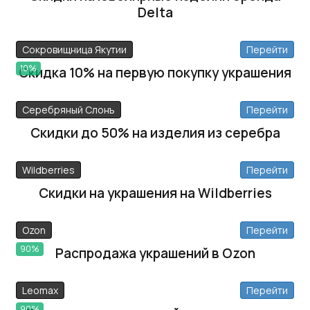
Delta
Сокровищница Якутии
Перейти
10%
Скидка 10% на первую покупку украшения
Серебряный Слонъ
Перейти
Скидки до 50% на изделия из серебра
Wildberries
Перейти
Скидки на украшения на Wildberries
Ozon
Перейти
90%
Распродажа украшений в Ozon
Leomax
Перейти
90%