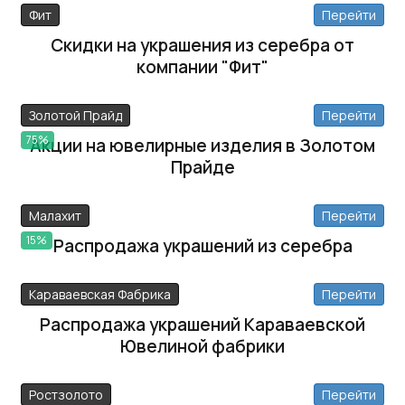
Фит
Перейти
Скидки на украшения из серебра от
компании "Фит"
Золотой Прайд
Перейти
75%
Акции на ювелирные изделия в Золотом
Прайде
Малахит
Перейти
15%
Распродажа украшений из серебра
Караваевская Фабрика
Перейти
Распродажа украшений Караваевской
Ювелиной фабрики
Ростзолото
Перейти