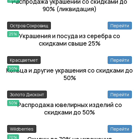
Распродажа украшений со скидками до
90% (ликвидация)
Остров Сокровищ
Перейти
25%
Украшения и посуда из серебра со
скидками свыше 25%
Красцветмет
Перейти
50%
Кольца и другие украшения со скидками до
50%
Золото Дисконт
Перейти
50%
Распродажа ювелирных изделий со
скидками до 50%
Wildberries
Перейти
70%