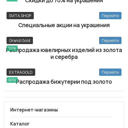
Скидки до 70% на украшения
SVITA.SHOP
Перейти
Специальные акции на украшения
Grand Gold
Перейти
50%
Распродажа ювелирных изделий из золота
и серебра
EXTRAGOLD
Перейти
50%
Распродажа бижутерии под золото
Интернет-магазины
Каталог