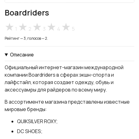
Boardriders
1
2
3
4
5
Рейтинг — 3, голосов — 2.
Описание
Официальный интернет-магазин международной
компании Boardriders в сферах экшн-спорта и
лайфстайл, которая создает одежду, обувь и
аксессуамры для райдеров по всему миру.
В ассортименте магазина представлены известные
мировые бренды:
QUIKSILVER ROXY;
DC SHOES;