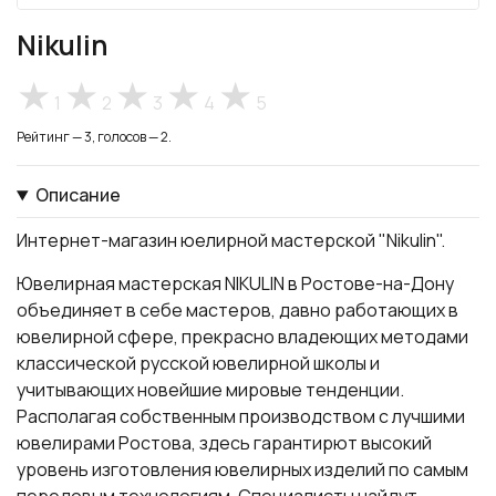
Nikulin
1
2
3
4
5
Рейтинг — 3, голосов — 2.
Описание
Интернет-магазин юелирной мастерской "Nikulin".
Ювелирная мастерская NIKULIN в Ростове-на-Дону
объединяет в себе мастеров, давно работающих в
ювелирной сфере, прекрасно владеющих методами
классической русской ювелирной школы и
учитывающих новейшие мировые тенденции.
Располагая собственным производством с лучшими
ювелирами Ростова, здесь гарантирют высокий
уровень изготовления ювелирных изделий по самым