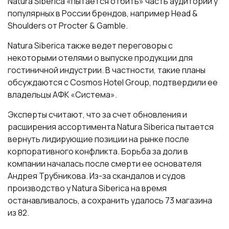
Natura Siberica «пытается отбить» часть аудитории у
популярных в России брендов, например Head &
Shoulders от Procter & Gamble.
Natura Siberica также ведет переговоры с
некоторыми отелями о выпуске продукции для
гостиничной индустрии. В частности, такие планы
обсуждаются с Cosmos Hotel Group, подтвердили ее
владельцы АФК «Система».
Эксперты считают, что за счет обновления и
расширения ассортимента Natura Siberica пытается
вернуть лидирующие позиции на рынке после
корпоративного конфликта. Борьба за доли в
компании началась после смерти ее основателя
Андрея Трубникова. Из-за скандалов и судов
производство у Natura Siberica на время
останавливалось, а сохранить удалось 73 магазина
из 82.