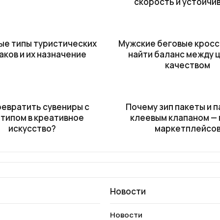
скорость и устойчи
ые типы туристических
Мужские беговые кроссо
аков и их назначение
найти баланс между ц
качеством
ревратить сувениры с
Почему зип пакеты и п
типом в креативное
клеевым клапаном —
искусство?
маркетплейсо
Новости
Новости