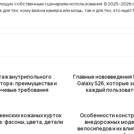
ющую собственным сценариям использования. В 2025–2026 го
к для тех, кому важна камера или мощь, так и для тех, кто ищ
таж внутрипольного
Главные нововведения
тора: преимущества и
Galaxy S26, которые 
чевые требования
каждый пользоват
женских кожаных курток
Особенности констр
а: фасоны, цвета, детали
внедорожных мод
велосипедов и их вли