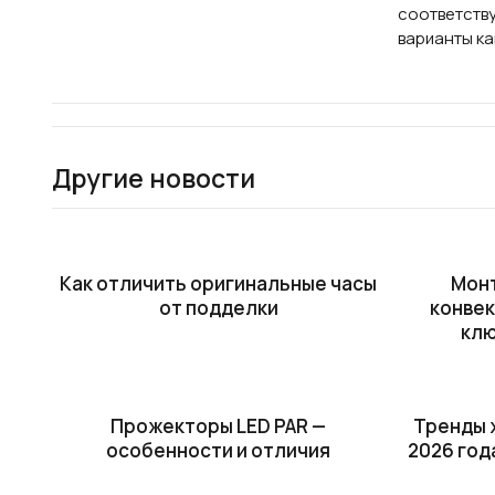
соответству
варианты ка
Другие новости
Как отличить оригинальные часы
Мон
от подделки
конвек
клю
Прожекторы LED PAR —
Тренды 
особенности и отличия
2026 год