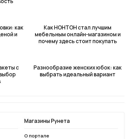
вость
вки: как
Как НОНТОН стал лучшим
еной и
мебельным онлайн-магазином и
почему здесь стоит покупать
акеты с
Разнообразие женских юбок: как
 выбор
выбрать идеальный вариант
в
Магазины Рунета
О портале