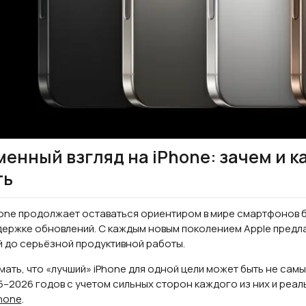
енный взгляд на iPhone: зачем и к
ть
one продолжает оставаться ориентиром в мире смартфонов 
ержке обновлений. С каждым новым поколением Apple предла
 до серьёзной продуктивной работы.
ать, что «лучший» iPhone для одной цели может быть не сам
–2026 годов с учетом сильных сторон каждого из них и реал
Phone
.