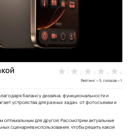
акой
1
2
3
4
5
Рейтинг — 5, голосов — 1.
благодаря балансу дизайна, функциональности и
гает устройства для разных задач: от фотосъемки и
ым оптимальным для другой. Рассмотрим актуальные
ьных сценариев использования, чтобы решить какой