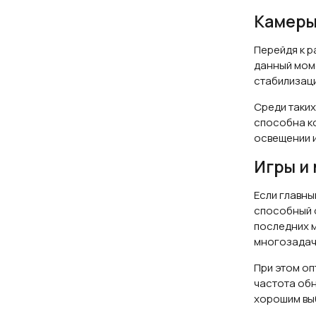
Камеры 
Перейдя к р
данный мом
стабилизаци
Среди таких
способна к
освещении и
Игры и
Если главны
способный о
последних м
многозадач
При этом оп
частота обн
хорошим выб