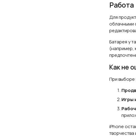
Работа 
Для продукт
облачными с
редактирова
Батарея у т
(например, 
предпочтен
Как не 
При выборе 
Продв
Игры 
Рабоч
прило
iPhone оста
творчества 