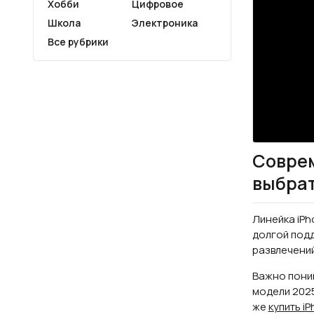
Хобби
Цифровое
Школа
Электроника
Все рубрики
Соврем
выбра
Линейка iPh
долгой подд
развлечений
Важно поним
модели 2025
же
купить i