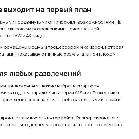
в выходит на первый план
 самыми продвинутыми оптическими возможностями. На
ры с высокими разрешениями, качественной
я ProRAW и 4K-видео.
 они оснащены мощным процессором и камерой, которая
тами, показывая отличные результаты при плохом
ля любых развлечений
кими приложениями, важно выбрать смартфон,
я на одном заряде. Чипы серии A19 и их Proверсии в
орый легко справляется с требовательными играми и
дров и отзывчивость интерфейса. Размер экрана, его
контент, что делает устройства из топового сегмента