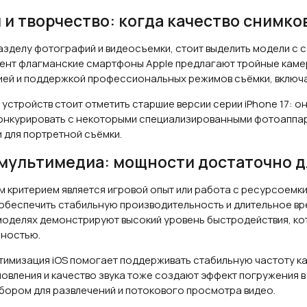
и творчество: когда качество снимко
азделу фотографий и видеосъемки, стоит выделить модели с
ент флагманские смартфоны Apple предлагают тройные каме
ей и поддержкой профессиональных режимов съёмки, включа
 устройств стоит отметить старшие версии серии iPhone 17:
онкурировать с некоторыми специализированными фотоаппара
 для портретной съёмки.
 мультимедиа: мощности достаточно д
м критерием является игровой опыт или работа с ресурсоем
беспечить стабильную производительность и длительное врем
оделях демонстрируют высокий уровень быстродействия, кот
ностью.
тимизация iOS помогает поддерживать стабильную частоту ка
овления и качество звука тоже создают эффект погружения в 
ором для развлечений и потокового просмотра видео.