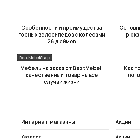
Особенности и преимущества
Основн
горных велосипедов с колесами
рюкз
26 дюймов
BestMebelShop
Мебель на заказ от BestMebel:
Как п
качественный товар на все
лого
случаи жизни
Интернет-магазины
Акции
Каталог
Акции