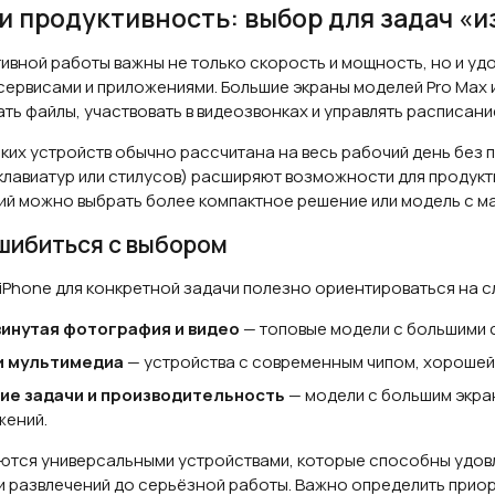
и продуктивность: выбор для задач «и
ивной работы важны не только скорость и мощность, но и уд
ервисами и приложениями. Большие экраны моделей Pro Max 
ть файлы, участвовать в видеозвонках и управлять расписани
аких устройств обычно рассчитана на весь рабочий день без 
клавиатур или стилусов) расширяют возможности для продукт
ий можно выбрать более компактное решение или модель с м
ошибиться с выбором
iPhone для конкретной задачи полезно ориентироваться на
инутая фотография и видео
— топовые модели с большими 
и мультимедиа
— устройства с современным чипом, хорошей 
ие задачи и производительность
— модели с большим экра
жений.
ются универсальными устройствами, которые способны удовл
и развлечений до серьёзной работы. Важно определить прио