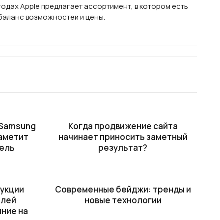
дах Apple предлагает ассортимент, в котором есть
ет баланс возможностей и цены.
 Samsung
Когда продвижение сайта
заметит
начинает приносить заметный
ель
результат?
укции
Современные бейджи: тренды и
елей
новые технологии
яние на