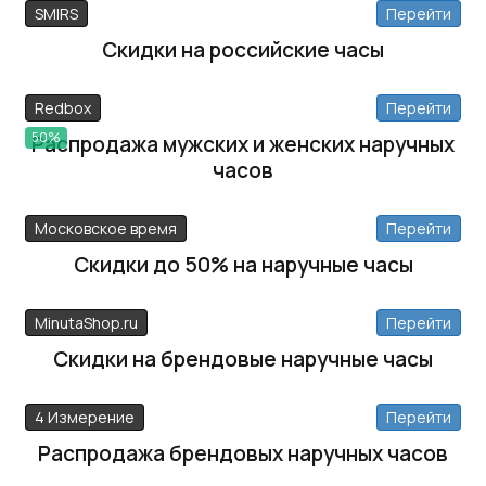
SMIRS
Перейти
Скидки на российские часы
Redbox
Перейти
50%
Распродажа мужских и женских наручных
часов
Московское время
Перейти
Скидки до 50% на наручные часы
MinutaShop.ru
Перейти
Скидки на брендовые наручные часы
4 Измерение
Перейти
Распродажа брендовых наручных часов