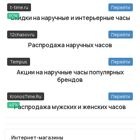
t-time.ru
Перейти
50%
Скидки на наручные и интерьерные часы
12chasov.ru
Перейти
Распродажа наручных часов
Tempus
Перейти
Акции на наручные часы популярных
брендов
KronosTime.Ru
Перейти
40%
Распродажа мужских и женских часов
Интернет-магазины