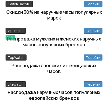
Салон Часовъ
Перейти
Скидки 30% на наручные часы популярных
марок
Viptime.ru
Перейти
50%
Распродажа мужских и женских наручных
часов популярных брендов
TopWatch
Перейти
Распродажа японских и швейцарских
часов
Litewatch
Перейти
Распродажа наручных часов популярных
европейских брендов