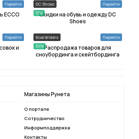
Перейти
DC Shoes
Перейти
10%
вь ECCO
Скидки на обувь и одежду DC
Shoes
Перейти
Boardriders
Перейти
30%
совок и
Распродажа товаров для
сноубординга и скейтбординга
Магазины Рунета
О портале
Сотрудничество
Информподдержка
Контакты