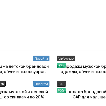
Перейти
VipAvenue
30%
ажа детской брендовой
Распродажа мужской б
, обуви и аксессуаров
одежды, обуви и аксе
.ru
Перейти
GAP
50%
ажа мужской и женской
Распродажа брендово
ы со скидками до 20%
GAP для малыше