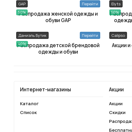
GAP
Перейти
Elyts
50%
50%
Распродажа женской одежды и
Распрод
обуви GAP
одежды
Даниэль Бутик
Перейти
Calipso
40%
Распродажа детской брендовой
Акции и
одежды и обуви
Интернет-магазины
Акции
Каталог
Акции
Список
Скидки
Распрода
Бесплатн