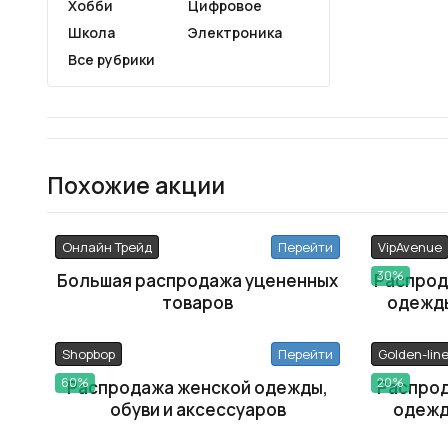
Хобби
Цифровое
Школа
Электроника
Все рубрики
Похожие акции
Онлайн Трейд
Перейти
VipAvenue
30%
Большая распродажа уцененных
Распрод
товаров
одежды
Shopbop
Перейти
Golden-line
60%
20%
Распродажа женской одежды,
Распрод
обуви и аксессуаров
одежд