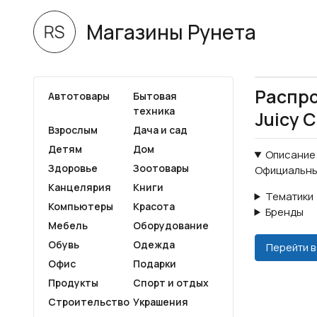
Магазины Рунета
Распро
Автотовары
Бытовая
техника
Juicy 
Взрослым
Дача и сад
Детям
Дом
Описание
Здоровье
Зоотовары
Официальный
Канцелярия
Книги
Тематики
Компьютеры
Красота
Бренды
Мебель
Оборудование
Обувь
Одежда
Перейти в
Офис
Подарки
Продукты
Спорт и отдых
Строительство
Украшения