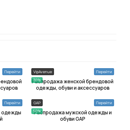
Перейти
VipAvenue
Перейти
30%
рендовой
Распродажа женской брендовой
ссуаров
одежды, обуви и аксессуаров
Перейти
GAP
Перейти
50%
й одежды
Распродажа мужской одежды и
й
обуви GAP