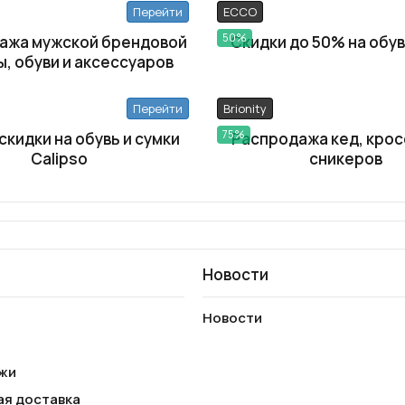
Перейти
ECCO
50%
ажа мужской брендовой
Скидки до 50% на обу
, обуви и аксессуаров
Перейти
Brionity
75%
 скидки на обувь и сумки
Распродажа кед, крос
Calipso
сникеров
Новости
Новости
жи
ая доставка