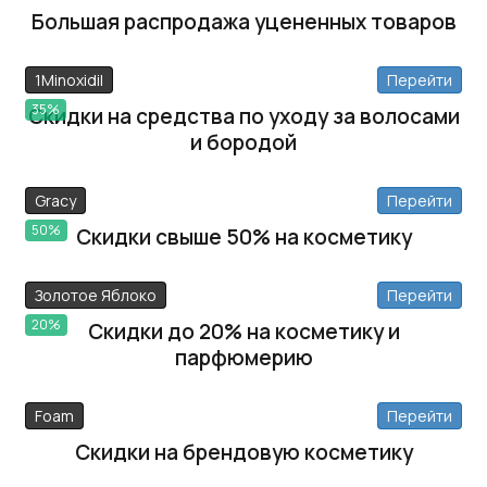
Большая распродажа уцененных товаров
1Minoxidil​​​​​​​
Перейти
35%
Скидки на средства по уходу за волосами
и бородой
Gracy
Перейти
50%
Скидки свыше 50% на косметику
Золотое Яблоко
Перейти
20%
Скидки до 20% на косметику и
парфюмерию
Foam
Перейти
Скидки на брендовую косметику