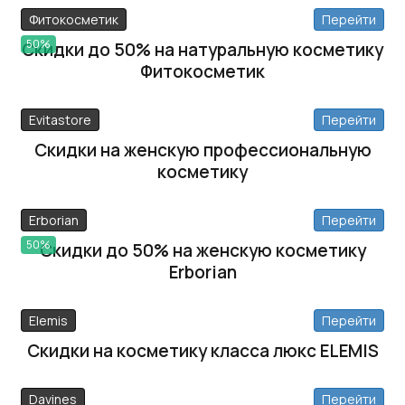
Фитокосметик
Перейти
50%
Скидки до 50% на натуральную косметику
Фитокосметик
Evitastore
Перейти
Скидки на женскую профессиональную
косметику
Erborian
Перейти
50%
Скидки до 50% на женскую косметику
Erborian
Elemis
Перейти
Скидки на косметику класса люкс ELEMIS
Davines
Перейти