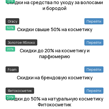
35%
Скидки на средства по уходу за волосами
и бородой
Gracy
Перейти
50%
Скидки свыше 50% на косметику
Золотое Яблоко
Перейти
20%
Скидки до 20% на косметику и
парфюмерию
Foam
Перейти
Скидки на брендовую косметику
Фитокосметик
Перейти
50%
Скидки до 50% на натуральную косметику
Фитокосметик