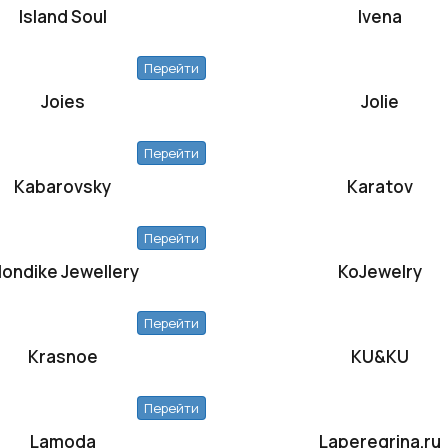
Island Soul
Ivena
Перейти
Joies
Jolie
Перейти
Kabarovsky
Karatov
Перейти
londike Jewellery
KoJewelry
Перейти
Krasnoe
KU&KU
Перейти
Lamoda
Laperegrina.ru