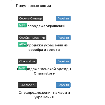
Популярные акции
Серена-Сильвер
Перейти
50%
Распродажа украшений
Серебряные линии
Перейти
40%
Распродажа украшений из
серебра и золота
Charmstore
Перейти
50%
Распродажа женской одежды
Charmstore
Luxezone.ru
Перейти
Спецпредложения на часы и
украшения