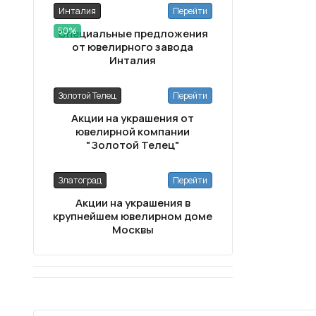
Инталия
Перейти
50%
Специальные предложения
от ювелирного завода
Инталия
Золотой Телец
Перейти
Акции на украшения от
ювелирной компании
"Золотой Телец"
Златоград
Перейти
Акции на украшения в
крупнейшем ювелирном доме
Москвы