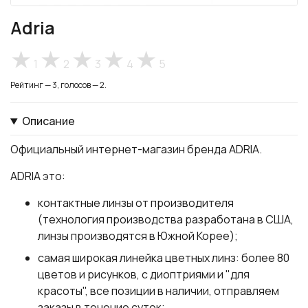
Adria
1
2
3
4
5
Рейтинг — 3, голосов — 2.
Описание
Официальный интернет-магазин бренда ADRIA.
ADRIA это:
контактные линзы от производителя
(технология производства разработана в США,
линзы производятся в Южной Корее);
самая широкая линейка цветных линз: более 80
цветов и рисунков, с диоптриями и "для
красоты", все позиции в наличии, отправляем
заказы в течение суток;