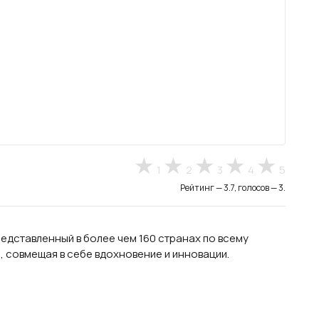
1
2
3
4
5
Рейтинг — 3.7, голосов — 3.
редставленный в более чем 160 странах по всему
, совмещая в себе вдохновение и инновации.