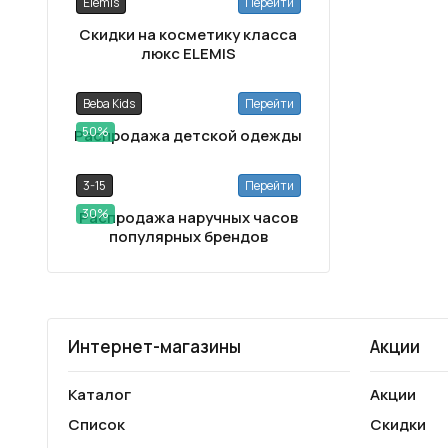
Elemis
Перейти
Скидки на косметику класса
люкс ELEMIS
Beba Kids
Перейти
50%
Распродажа детской одежды
3-15
Перейти
30%
Распродажа наручных часов
популярных брендов
Интернет-магазины
Акции
Каталог
Акции
Список
Скидки