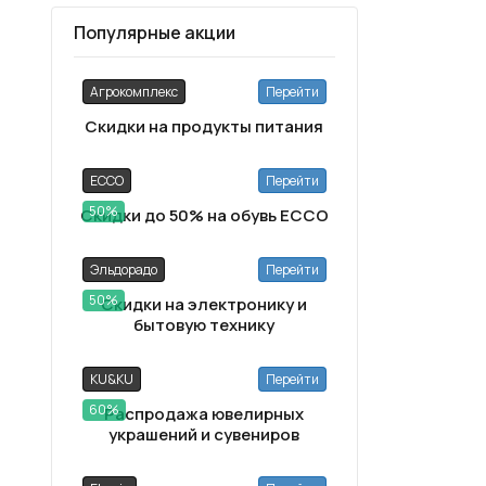
Популярные акции
Агрокомплекс
Перейти
Скидки на продукты питания
ECCO
Перейти
50%
Скидки до 50% на обувь ECCO
Эльдорадо
Перейти
50%
Скидки на электронику и
бытовую технику
KU&KU
Перейти
60%
Распродажа ювелирных
украшений и сувениров