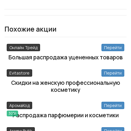
Похожие акции
Онлайн Трейд
Перейти
Большая распродажа уцененных товаров
Evitastore
Перейти
Скидки на женскую профессиональную
косметику
АромаКод
Перейти
30%
Распродажа парфюмерии и косметики
Aroma Butik
Перейти