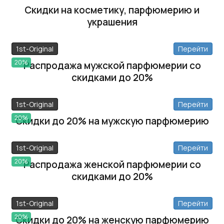
Скидки на косметику, парфюмерию и
украшения
1st-Original
Перейти
20%
Распродажа мужской парфюмерии со
скидками до 20%
1st-Original
Перейти
20%
Скидки до 20% на мужскую парфюмерию
1st-Original
Перейти
20%
Распродажа женской парфюмерии со
скидками до 20%
1st-Original
Перейти
20%
Скидки до 20% на женскую парфюмерию