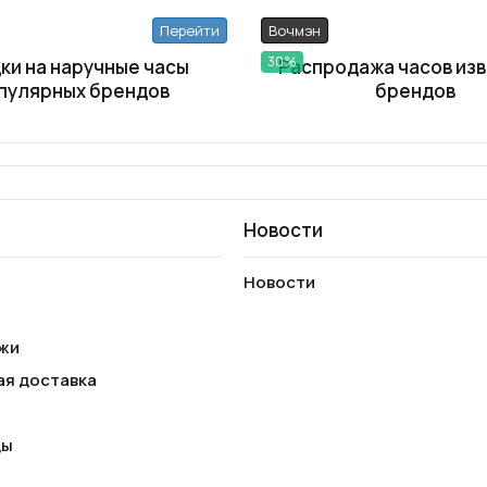
Перейти
Вочмэн
30%
ки на наручные часы
Распродажа часов из
пулярных брендов
брендов
Новости
Новости
жи
ая доставка
ды