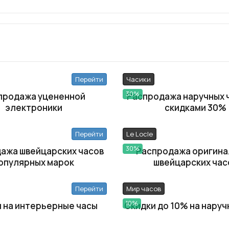
Перейти
Часики
30%
продажа уцененной
Распродажа наручных 
электроники
скидками 30%
Перейти
Le Locle
30%
ажа швейцарских часов
Распродажа оригина
опулярных марок
швейцарских час
Перейти
Мир часов
10%
 на интерьерные часы
Скидки до 10% на наруч