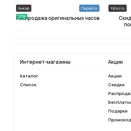
Анкер
Перейти
Yshio.ru
20%
Распродажа оригинальных часов
Скид
по
Интернет-магазины
Акции
Каталог
Акции
Список
Скидки
Распрода
Бесплатн
Подарки
Промоко