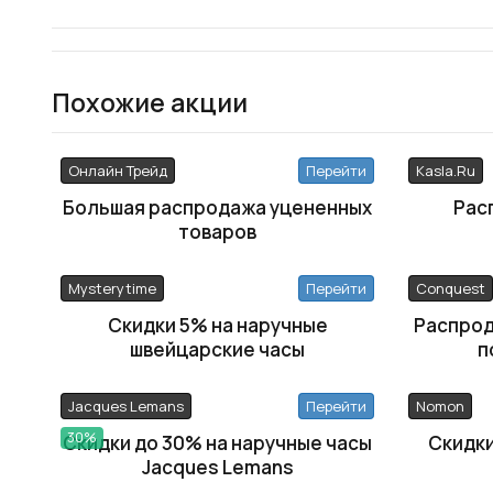
Похожие акции
Онлайн Трейд
Перейти
Kasla.Ru
Большая распродажа уцененных
Рас
товаров
Mysterytime
Перейти
Conquest
Скидки 5% на наручные
Распрод
швейцарские часы
п
Jacques Lemans
Перейти
Nomon
30%
Скидки до 30% на наручные часы
Скидки
Jacques Lemans