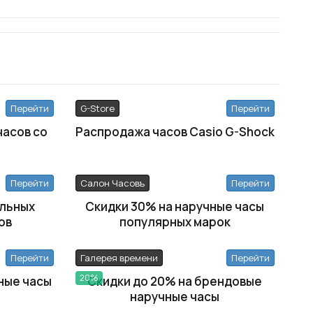
Перейти
G-Store
Перейти
часов со
Распродажа часов Casio G-Shock
Перейти
Салон Часовъ
Перейти
льных
Скидки 30% на наручные часы
ов
популярных марок
Перейти
Галерея времени
Перейти
20%
ные часы
Скидки до 20% на брендовые
наручные часы