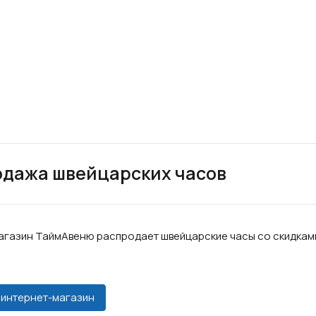
дажа швейцарских часов
агазин ТаймАвеню распродает швейцарские часы со скидкам
 интернет-магазин